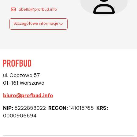
abella@profbud.info
Szczegółowe informacje
ul. Obozowa 57
01-161 Warszawa
biuro@profbud.info
NIP:
5222858022
REGON:
141015765
KRS:
0000906694