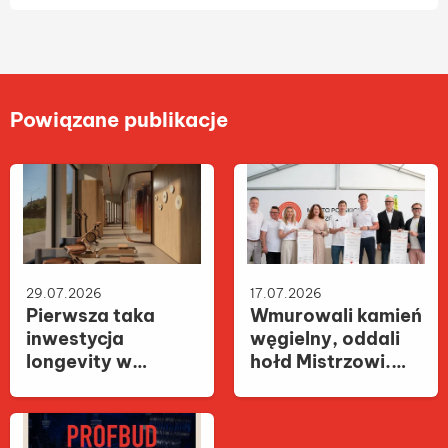
Powiązane publikacje
29.07.2026
17.07.2026
Pierwsza taka
Wmurowali kamień
inwestycja
węgielny, oddali
longevity w
hołd Mistrzowi.
Polsce. MURANO
Kacper Tomasiak
wprowadza
patronem
technologię
budynku dzielnicy