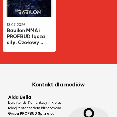
opartą na
„Paryż” w
badaniach
inwestycji Miasto
nagrodzonych
Polskich Mistrzów
Noblem
Olimpijskich
13.07.2026
Babilon MMA i
PROFBUD łączą
siły. Czołowy
deweloper
wspiera gale
sportów walki
Kontakt dla mediów
Aida Bella
Dyrektor ds. Komunikacji i PR oraz
relacji z otoczeniem biznesowym
Grupa PROFBUD Sp. z o.o.