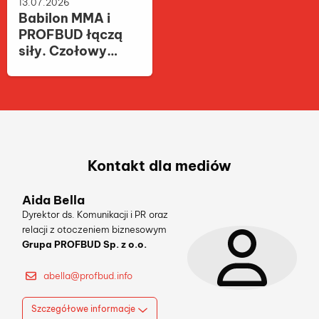
13.07.2026
Babilon MMA i
PROFBUD łączą
siły. Czołowy
deweloper
wspiera gale
sportów walki
Kontakt dla mediów
Aida Bella
Dyrektor ds. Komunikacji i PR oraz
relacji z otoczeniem biznesowym
Grupa PROFBUD Sp. z o.o.
abella@profbud.info
Szczegółowe informacje