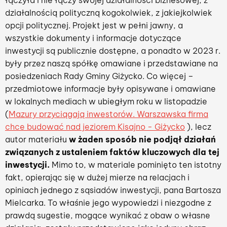
łączyła i nie łączy swojej działalności biznesowej, z
działalnością polityczną kogokolwiek, z jakiejkolwiek
opcji politycznej. Projekt jest w pełni jawny, a
wszystkie dokumenty i informacje dotyczące
inwestycji są publicznie dostępne, a ponadto w 2023 r.
były przez naszą spółkę omawiane i przedstawiane na
posiedzeniach Rady Gminy Giżycko. Co więcej –
przedmiotowe informacje były opisywane i omawiane
w lokalnych mediach w ubiegłym roku w listopadzie
(
Mazury przyciągają inwestorów. Warszawska firma
chce budować nad jeziorem Kisajno - Giżycko
), lecz
autor materiału
w żaden sposób nie podjął działań
związanych z ustaleniem faktów kluczowych dla tej
inwestycji.
Mimo to, w materiale pominięto ten istotny
fakt, opierając się w dużej mierze na relacjach i
opiniach jednego z sąsiadów inwestycji, pana Bartosza
Mielcarka. To właśnie jego wypowiedzi i niezgodne z
prawdą sugestie, mogące wynikać z obaw o własne