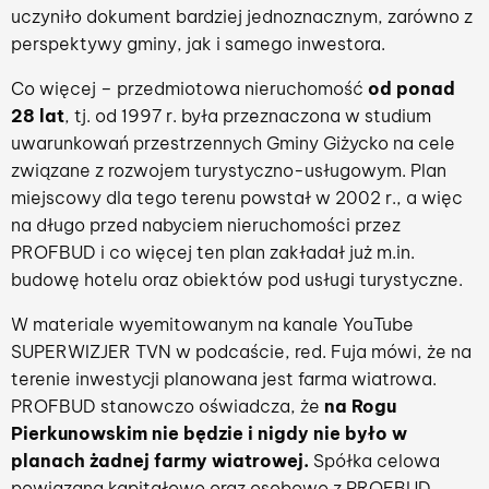
uczyniło dokument bardziej jednoznacznym, zarówno z
perspektywy gminy, jak i samego inwestora.
Co więcej – przedmiotowa nieruchomość
od ponad
28 lat
, tj. od 1997 r. była przeznaczona w studium
uwarunkowań przestrzennych Gminy Giżycko na cele
związane z rozwojem turystyczno-usługowym. Plan
miejscowy dla tego terenu powstał w 2002 r., a więc
na długo przed nabyciem nieruchomości przez
PROFBUD i co więcej ten plan zakładał już m.in.
budowę hotelu oraz obiektów pod usługi turystyczne.
W materiale wyemitowanym na kanale YouTube
SUPERWIZJER TVN w podcaście, red. Fuja mówi, że na
terenie inwestycji planowana jest farma wiatrowa.
PROFBUD stanowczo oświadcza, że
na Rogu
Pierkunowskim nie będzie i nigdy nie było w
planach żadnej farmy wiatrowej.
Spółka celowa
powiązana kapitałowo oraz osobowo z PROFBUD