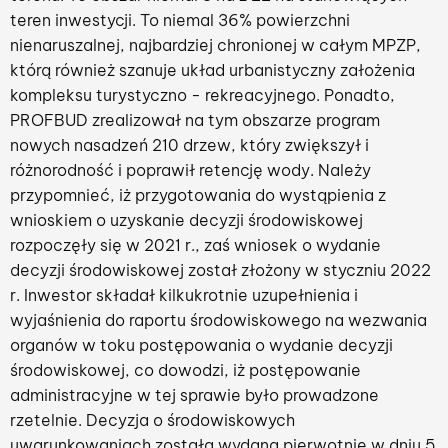
teren inwestycji. To niemal 36% powierzchni
nienaruszalnej, najbardziej chronionej w całym MPZP,
którą również szanuje układ urbanistyczny założenia
kompleksu turystyczno - rekreacyjnego. Ponadto,
PROFBUD zrealizował na tym obszarze program
nowych nasadzeń 210 drzew, który zwiększył i
różnorodność i poprawił retencję wody. Należy
przypomnieć, iż przygotowania do wystąpienia z
wnioskiem o uzyskanie decyzji środowiskowej
rozpoczęły się w 2021 r., zaś wniosek o wydanie
decyzji środowiskowej został złożony w styczniu 2022
r. Inwestor składał kilkukrotnie uzupełnienia i
wyjaśnienia do raportu środowiskowego na wezwania
organów w toku postępowania o wydanie decyzji
środowiskowej, co dowodzi, iż postępowanie
administracyjne w tej sprawie było prowadzone
rzetelnie. Decyzja o środowiskowych
uwarunkowaniach została wydana pierwotnie w dniu 5