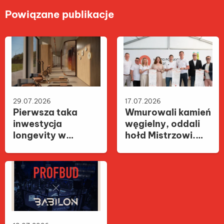
Powiązane publikacje
29.07.2026
17.07.2026
Pierwsza taka
Wmurowali kamień
inwestycja
węgielny, oddali
longevity w
hołd Mistrzowi.
Polsce. MURANO
Kacper Tomasiak
wprowadza
patronem
technologię
budynku dzielnicy
opartą na
„Paryż” w
badaniach
inwestycji Miasto
nagrodzonych
Polskich Mistrzów
Noblem
Olimpijskich