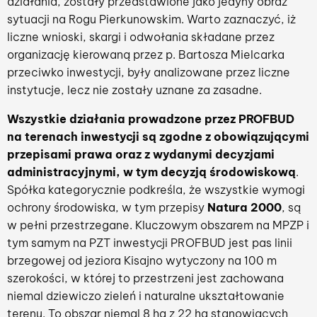
działania, zostały przedstawione jako jedyny obraz
sytuacji na Rogu Pierkunowskim. Warto zaznaczyć, iż
liczne wnioski, skargi i odwołania składane przez
organizację kierowaną przez p. Bartosza Mielcarka
przeciwko inwestycji, były analizowane przez liczne
instytucje, lecz nie zostały uznane za zasadne.
Wszystkie działania prowadzone przez PROFBUD
na terenach inwestycji są zgodne z obowiązującymi
przepisami prawa oraz z wydanymi decyzjami
administracyjnymi, w tym decyzją środowiskową
.
Spółka kategorycznie podkreśla, że wszystkie wymogi
ochrony środowiska, w tym przepisy
Natura 2000
, są
w pełni przestrzegane. Kluczowym obszarem na MPZP i
tym samym na PZT inwestycji PROFBUD jest pas linii
brzegowej od jeziora Kisajno wytyczony na 100 m
szerokości, w której to przestrzeni jest zachowana
niemal dziewiczo zieleń i naturalne ukształtowanie
terenu. To obszar niemal 8 ha z 22 ha stanowiących