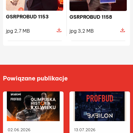
GSRPROBUD 1153
GSRPROBUD 1158
jpg 2,7 MB
jpg 3,2 MB
Pokaż szczegóły pliku GSRPROBUD
Pokaż s