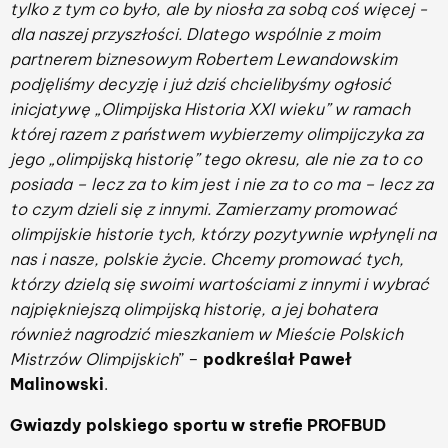
tylko z tym co było, ale by niosła za sobą coś więcej -
dla naszej przyszłości. Dlatego wspólnie z moim
partnerem biznesowym Robertem Lewandowskim
podjęliśmy decyzję i już dziś chcielibyśmy ogłosić
inicjatywę „Olimpijska Historia XXI wieku” w ramach
której razem z państwem wybierzemy olimpijczyka za
jego „olimpijską historię” tego okresu, ale nie za to co
posiada – lecz za to kim jest i nie za to co ma – lecz za
to czym dzieli się z innymi. Zamierzamy promować
olimpijskie historie tych, którzy pozytywnie wpłynęli na
nas i nasze, polskie życie. Chcemy promować tych,
którzy dzielą się swoimi wartościami z innymi i wybrać
najpiękniejszą olimpijską historię, a jej bohatera
również nagrodzić mieszkaniem w Mieście Polskich
Mistrzów Olimpijskich
” –
podkreślał Paweł
Malinowski
.
Gwiazdy polskiego sportu w strefie PROFBUD