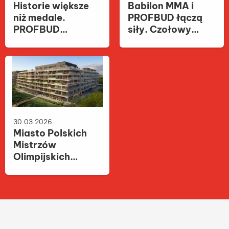
Powiązane publikacje
02.06.2026
13.07.2026
Historie większe
Babilon MMA i
niż medale.
PROFBUD łączą
PROFBUD
siły. Czołowy
inauguruje
deweloper
konkurs
wspiera gale
„Olimpijska
sportów walki
Historia XXI
wieku”