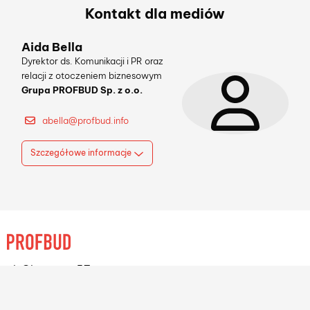
30.03.2026
Miasto Polskich
Mistrzów
Olimpijskich
wkracza w
kluczową fazę
realizacji - cała
dzielnica „Paryż” z
pozwoleniem na
budowę
Kontakt dla mediów
Aida Bella
Dyrektor ds. Komunikacji i PR oraz
relacji z otoczeniem biznesowym
Grupa PROFBUD Sp. z o.o.
abella@profbud.info