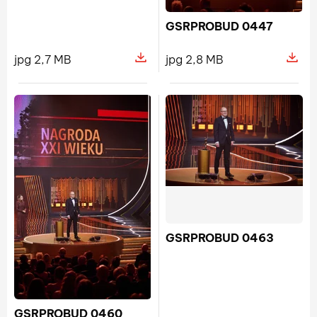
GSRPROBUD 0447
jpg 2,7 MB
jpg 2,8 MB
Pokaż szczegóły pliku GSRPROBU
Pokaż s
GSRPROBUD 0463
GSRPROBUD 0460