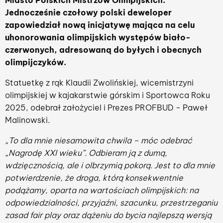
Miasto Polskich Mistrzów Olimpijskich.
Jednocześnie czołowy polski deweloper
zapowiedział nową inicjatywę mająca na celu
uhonorowania olimpijskich występów biało-
czerwonych, adresowaną do byłych i obecnych
olimpijczyków.
Statuetkę z rąk Klaudii Zwolińskiej, wicemistrzyni
olimpijskiej w kajakarstwie górskim i Sportowca Roku
2025, odebrał założyciel i Prezes PROFBUD - Paweł
Malinowski.
„To dla mnie niesamowita chwila – móc odebrać
„Nagrodę XXI wieku”. Odbieram ją z dumą,
wdzięcznością, ale i olbrzymią pokorą. Jest to dla mnie
potwierdzenie, że droga, którą konsekwentnie
podążamy, oparta na wartościach olimpijskich: na
odpowiedzialności, przyjaźni, szacunku, przestrzeganiu
zasad fair play oraz dążeniu do bycia najlepszą wersją