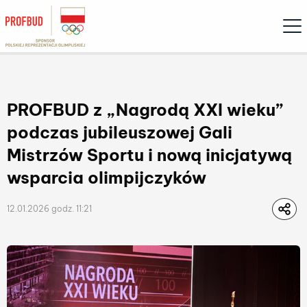
Ope
PROFBUD z „Nagrodą XXI wieku”
podczas jubileuszowej Gali
Mistrzów Sportu i nową inicjatywą
wsparcia olimpijczyków
12.01.2026 godz. 11:21