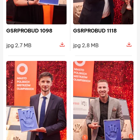
jpg 3,3 MB
jpg 3,5 MB
Pokaż szczegóły pliku GSRPROBUD
Pokaż s
GSRPROBUD 1098
GSRPROBUD 1118
jpg 2,7 MB
jpg 2,8 MB
Pokaż szczegóły pliku GSRPROBUD
Pokaż s