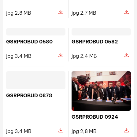
jpg 2,8 MB
jpg 2,7 MB
Pokaż szczegóły pliku GSRPROBU
Pokaż s
GSRPROBUD 0580
GSRPROBUD 0582