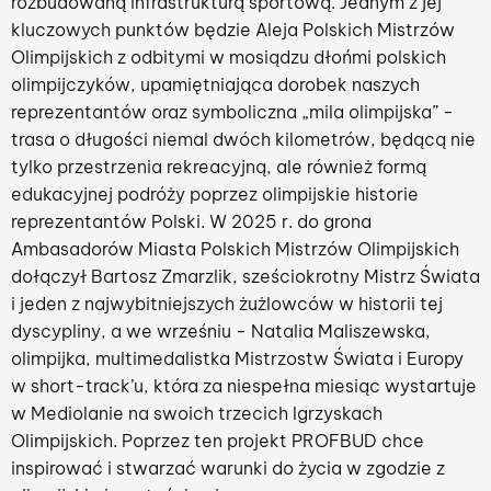
rozbudowaną infrastrukturą sportową. Jednym z jej
kluczowych punktów będzie Aleja Polskich Mistrzów
Olimpijskich z odbitymi w mosiądzu dłońmi polskich
olimpijczyków, upamiętniająca dorobek naszych
reprezentantów oraz symboliczna „mila olimpijska” -
trasa o długości niemal dwóch kilometrów, będącą nie
tylko przestrzenia rekreacyjną, ale również formą
edukacyjnej podróży poprzez olimpijskie historie
reprezentantów Polski. W 2025 r. do grona
Ambasadorów Miasta Polskich Mistrzów Olimpijskich
dołączył Bartosz Zmarzlik, sześciokrotny Mistrz Świata
i jeden z najwybitniejszych żużlowców w historii tej
dyscypliny, a we wrześniu - Natalia Maliszewska,
olimpijka, multimedalistka Mistrzostw Świata i Europy
w short-track’u, która za niespełna miesiąc wystartuje
w Mediolanie na swoich trzecich Igrzyskach
Olimpijskich. Poprzez ten projekt PROFBUD chce
inspirować i stwarzać warunki do życia w zgodzie z