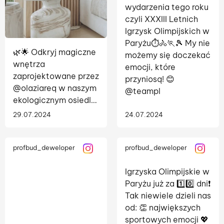
wydarzenia tego roku
czyli XXXIII Letnich
Igrzysk Olimpijskich w
Paryżu⏱️🚴🏃🎾 My nie
🌿🌟 Odkryj magiczne
możemy się doczekać
wnętrza
emocji, które
zaprojektowane przez
przyniosą! 😊
@olaziareq w naszym
@teampl
ekologicznym osiedlu
Gaia Park! 🌟🌿 Zanurz
29.07.2024
24.07.2024
się w harmonii natury
z elegancją i
nowoczesnością. 🌳✨
profbud_deweloper
profbud_deweloper
✨ Salon: przestronny,
Igrzyska Olimpijskie w
pełen naturalnego
Paryżu już za 1️⃣0️⃣ dni❗️
światła i ciepłych,...
Tak niewiele dzieli nas
od: 👏 największych
sportowych emocji 💖