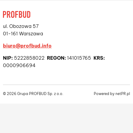
ul. Obozowa 57
01-161 Warszawa
biuro@profbud.info
NIP:
5222858022
REGON:
141015765
KRS:
0000906694
© 2026 Grupa PROFBUD Sp. z o.o.
Powered by
netPR.pl