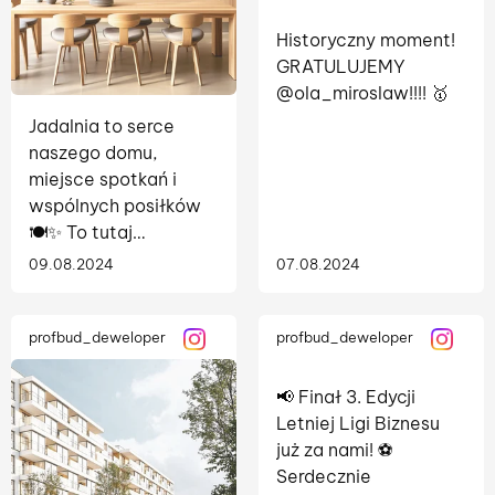
Historyczny moment!
GRATULUJEMY
@ola_miroslaw!!!! 🥇
Jadalnia to serce
naszego domu,
miejsce spotkań i
wspólnych posiłków
🍽️✨ To tutaj
celebrujemy chwile z
09.08.2024
07.08.2024
bliskimi, cieszymy się
smakiem i rozmowami
🍲🙋💁‍♀️. 🙌 Warto
profbud_deweloper
profbud_deweloper
zadbać o przytulne i
harmonijne wnętrze,
📢 Finał 3. Edycji
które sprzyja
Letniej Ligi Biznesu
wspólnemu...
już za nami! ⚽
Serdecznie