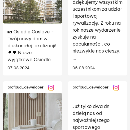
dziękujemy wszystkim
uczestnikom za udział
i sportową
rywalizację. Z roku na
rok nasze wydarzenie
🏡 Osiedle Goslove -
zyskuje na
Twój nowy dom w
popularności, co
doskonałej lokalizacji!
niezwykle nas cieszy.
🌳🌳 Nasze
...
wyjątkowe Osiedle
Goslove to idealne
07.08.2024
05.08.2024
miejsce dla każdego,
kto ceni sobie
komfort,
profbud_deweloper
profbud_deweloper
nowoczesność i
bliskość natury. ...
Już tylko dwa dni
dzielą nas od
najważniejszego
sportowego