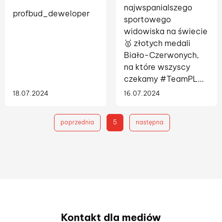
najwspanialszego
profbud_deweloper
sportowego
widowiska na świecie
🥇 złotych medali
Biało-Czerwonych,
na które wszyscy
czekamy #TeamPL...
18.07.2024
16.07.2024
poprzednia
5
następna
Kontakt dla mediów