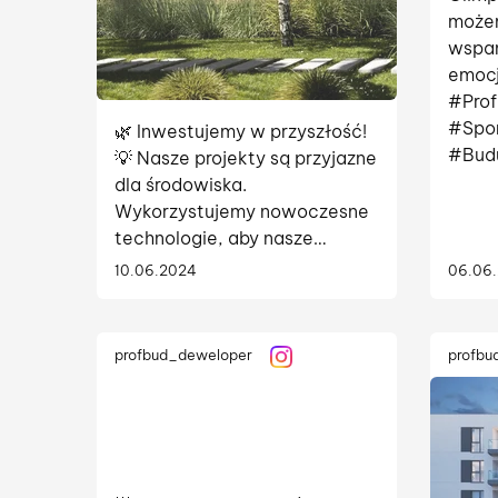
możem
wspan
emocj
#Pro
#Spo
🌿 Inwestujemy w przyszłość!
#Budu
💡 Nasze projekty są przyjazne
dla środowiska.
Wykorzystujemy nowoczesne
technologie, aby nasze
budynki były energooszczędne
10.06.2024
06.06
i ekologiczne. Dbamy o
planetę razem z Wami! 🌍💚 🔋
Technologie
profbud_deweloper
profbu
wykorzystywane...