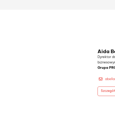
Aida B
Dyrektor ds
biznesow
Grupa PRO
abell
Szczegół