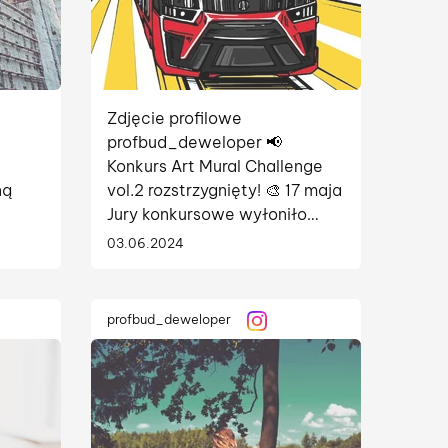
Zdjęcie profilowe
profbud_deweloper 📢
Konkurs Art Mural Challenge
ną
vol.2 rozstrzygnięty! 🎨 17 maja
Jury konkursowe wyłoniło
zwycięską pracę w drugiej
03.06.2024
tce te
edycji konkursu
ę w
#ArtMuralChallenge - wyraź
Łódź. ...
profbud_deweloper