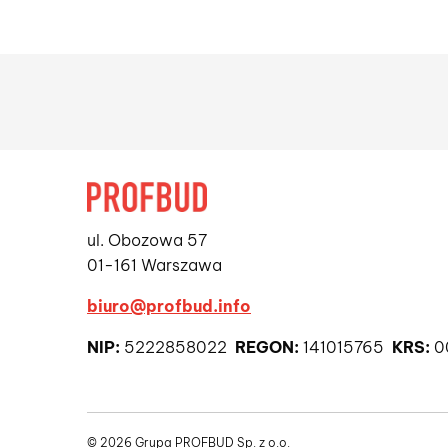
ul. Obozowa 57
01-161 Warszawa
biuro@profbud.info
NIP:
5222858022
REGON:
141015765
KRS:
0
© 2026 Grupa PROFBUD Sp. z o.o.