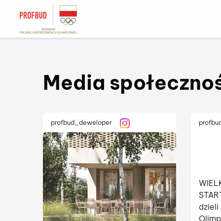
Media społeczno
profbud_deweloper
profbu
WIEL
START!
dzieli
Olimp