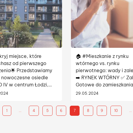
kryj miejsce, które
🏠 #Mieszkanie z rynku
hasz od pierwszego
wtórnego vs. rynku
zenia🌟 Przedstawiamy
pierwotnego: wady i zale
 nowoczesne osiedle
➡️ RYNEK WTÓRNY ✅ Zale
 IV w centrum Łodzi,
Gotowe do zamieszkania
 każdy detal ma
zaraz • Ukształtowana
2024
29.05.2024
enie. Od przestronnych
infrastruktura i sąsiedzt
ów przez zielone alejki,
Możliwość obejrzenia pr
1
...
4
5
6
7
8
9
10
...
łą architekturę –...
zakupem ❌ Wady: • Potrz