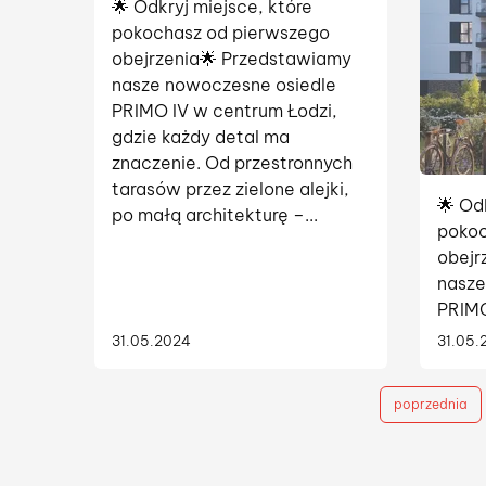
🌟 Odkryj miejsce, które
pokochasz od pierwszego
obejrzenia🌟 Przedstawiamy
nasze nowoczesne osiedle
PRIMO IV w centrum Łodzi,
gdzie każdy detal ma
znaczenie. Od przestronnych
tarasów przez zielone alejki,
🌟 Od
po małą architekturę –...
pokoc
obejr
nasze
PRIMO
gdzie
31.05.2024
31.05.
znacz
taras
poprzednia
po ma