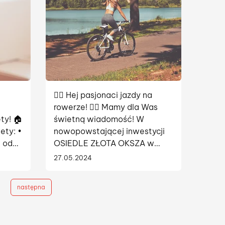
🚴‍♀️ Hej pasjonaci jazdy na
rowerze! 🚴‍♂️ Mamy dla Was
ty! 🏠
świetną wiadomość! W
ty: •
nowopowstającej inwestycji
 od
OSIEDLE ZŁOTA OKSZA w
Ursusie, z myślą o Waszych
27.05.2024
wo •
potrzebach, przygotowaliśmy
zed
specjalne pomieszczenie do
następna
eba...
mycia rowerów! 🚲🧼...