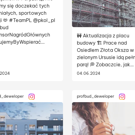
y się doczekać tych
iałych, sportowych
i 🫶 #TeamPL @pkol_pl
fbud
nsorNagródGłównych
🚧 Aktualizacja z placu
jemyByWspierać...
budowy 🏗️ Prace nad
Osiedlem Złota Oksza w
zielonym Ursusie idą peł
parą! 💭 Zobaczcie, jak
zaawansowane są nasze
.2024
04.06.2024
działania 💪👷‍♂️ Już wkró
rusztowania zamienią si
piękne, funkcjonalne
d_deweloper
profbud_deweloper
mieszkania. ...