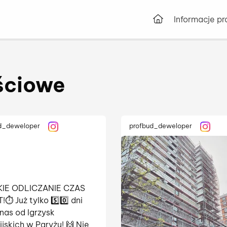
Przejdź do stro
Informacje p
ściowe
d_deweloper
profbud_deweloper
KIE ODLICZANIE CZAS
⏱️ Już tylko 5️⃣0️⃣ dni
 nas od Igrzysk
ijskich w Paryżu! 🙌 Nie