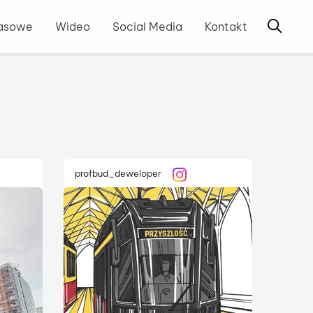
ny głównej
Otwórz 
rasowe
Wideo
Social Media
Kontakt
profbud_deweloper